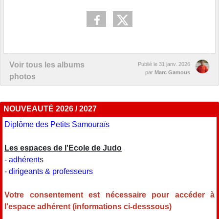
Voir tous les albums
Publié le
31 janv. 2026
par
Marc Gamous
photos
NOUVEAUTÉ 2026 / 2027
Diplôme des Petits Samouraïs
Les espaces de l'Ecole de Judo
- adhérent
s
- dirigeants & professeurs
Votre consentement est nécessaire pour accéder à
l'espace adhérent (informations ci-desssous)