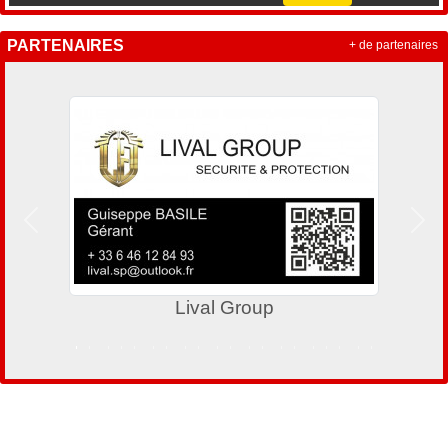
PARTENAIRES
+ de partenaires
Précedent
Suiv
Veneta Cucine