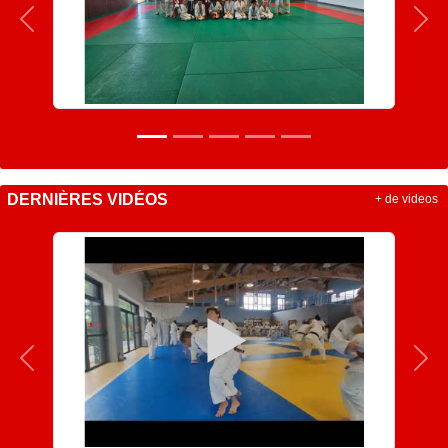
Précedent
Sui
DERNIÈRES VIDÉOS
+ de videos
Précedent
Sui