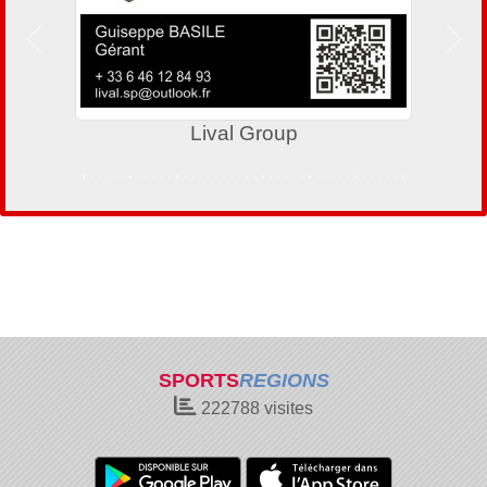
Précedent
Suiv
Lival Group
SPORTS
REGIONS
222788
visites