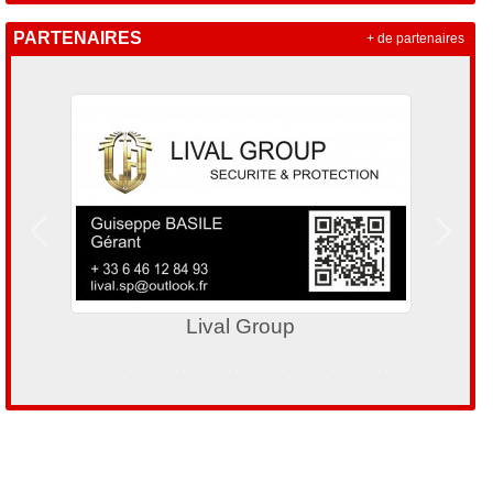
PARTENAIRES
+ de partenaires
Précedent
Suivan
Panzeri France