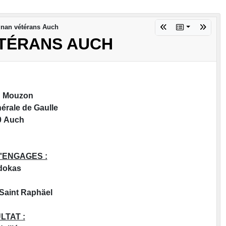
gnan vétérans Auch
TÉRANS AUCH
u Mouzon
érale de Gaulle
0 Auch
'ENGAGES :
dokas
aint Raphäel
LTAT :