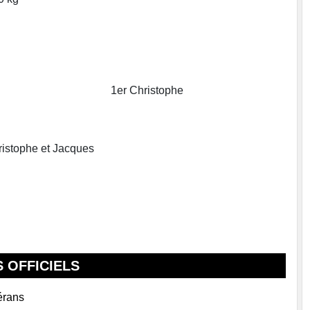
1er Christophe
ristophe et Jacques
 OFFICIELS
érans