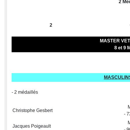
2 Méd
2
MASTER VE
8 et 9 
MASCULIN
- 2 médaillés
Christophe Gesbert
- 7
Jacques Poigeault
- 9