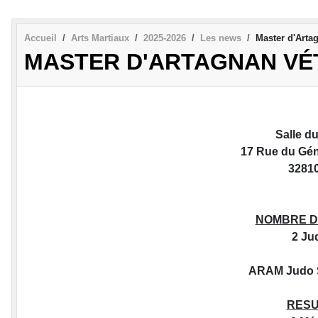
Accueil
Arts Martiaux
2025-2026
Les news
Master d'Arta
MASTER D'ARTAGNAN VÉ
Salle d
17 Rue du Gén
3281
NOMBRE D
2 Ju
ARAM Judo S
RESU