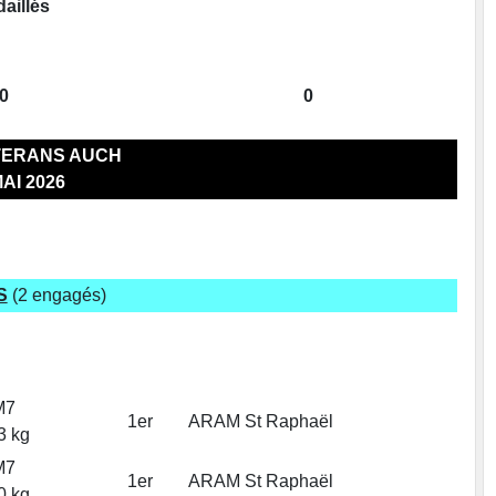
aillés
0
0
TERANS AUCH
MAI 2026
S
(2 engagés)
M7
1er
ARAM St Raphaël
3 kg
M7
1er
ARAM St Raphaël
0 kg