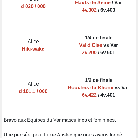
Hauts de Seine
/ Var
d 020 / 000
4v.302
/ 6v.403
1/4 de finale
Alice
Val d'Oise
vs Var
Hiki-wake
2v.200
/ 6v.601
1/2 de finale
Alice
Bouches du Rhone
vs Var
d 101.1 / 000
6v.422
/ 4v.401
Bravo aux Equipes du Var masculines et feminines.
Une pensée, pour Lucie Aristee que nous avons formé,