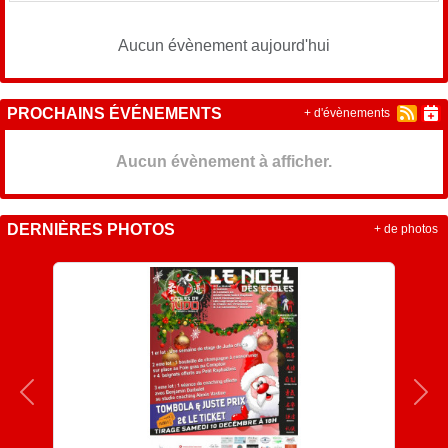
Aucun évènement aujourd'hui
PROCHAINS ÉVÉNEMENTS
+ d'évènements
Aucun évènement à afficher.
DERNIÈRES PHOTOS
+ de photos
Précedent
Sui