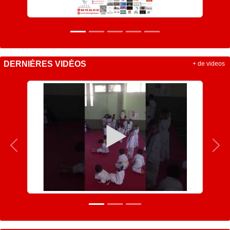
DERNIÈRES VIDÉOS
+ de videos
Précedent
Sui