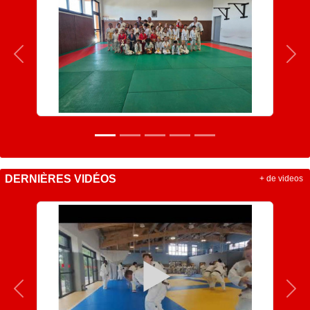
Précedent
Sui
DERNIÈRES VIDÉOS
+ de videos
Précedent
Sui