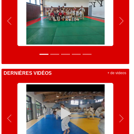
Précedent
Suiva
DERNIÈRES VIDÉOS
+ de videos
Précedent
Suiva