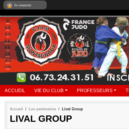
Panneau de gestion des cookies
Se connecter
ACCUEIL
VIE DU CLUB
PROFESSEURS
T
Accueil
Les partenaires
Lival Group
LIVAL GROUP