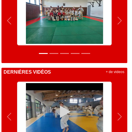
Précedent
Suiva
DERNIÈRES VIDÉOS
+ de videos
Précedent
Suiva