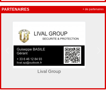
PARTENAIRES
+ de partenaires
Précedent
Suiv
Mood Barbershop