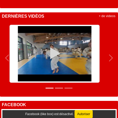
DERNIÈRES VIDÉOS
+ de videos
Précedent
Sui
FACEBOOK
Facebook (like box) est désactivé.
Autoriser