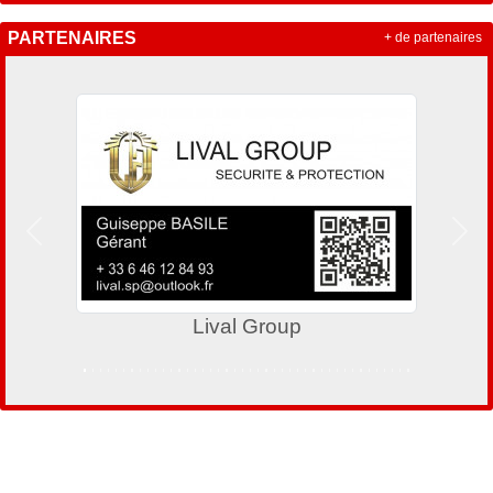
PARTENAIRES
+ de partenaires
Précedent
Suiv
up
Presto Pizz