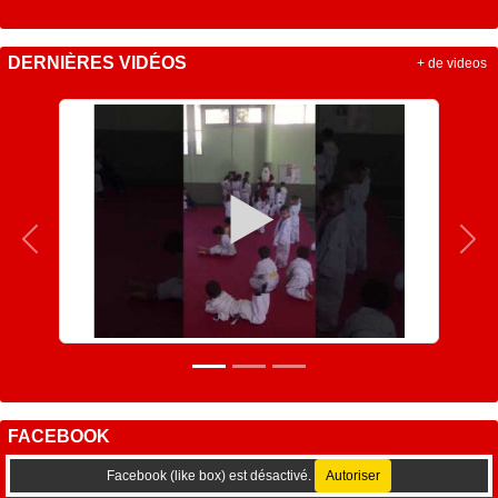
DERNIÈRES VIDÉOS
+ de videos
Précedent
Sui
FACEBOOK
Facebook (like box) est désactivé.
Autoriser