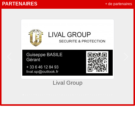
PARTENAIRES
+ de partenaires
Précedent
Suiv
Lival Group