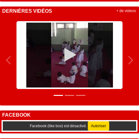
DERNIÈRES VIDÉOS
+ de videos
Précedent
Sui
FACEBOOK
Facebook (like box) est désactivé.
Autoriser