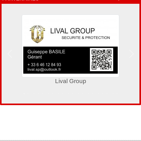
Précedent
Suiv
Lival Group