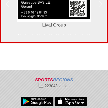
Précedent
Suiv
Lival Group
SPORTS
REGIONS
223048
visites