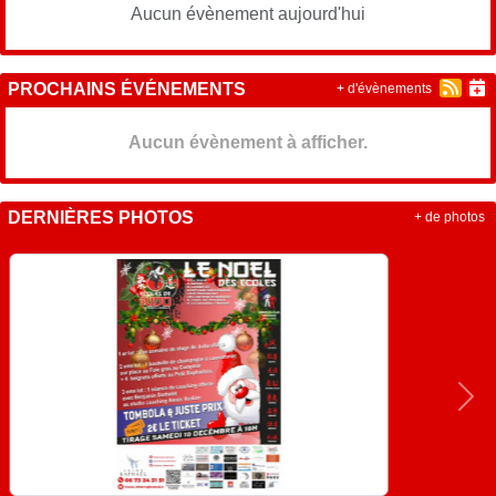
Aucun évènement aujourd'hui
PROCHAINS ÉVÉNEMENTS
+ d'évènements
Aucun évènement à afficher.
DERNIÈRES PHOTOS
+ de photos
Précedent
Sui