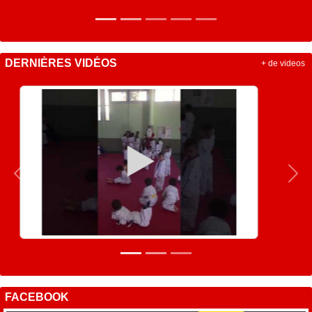
DERNIÈRES VIDÉOS
+ de videos
Précedent
Sui
FACEBOOK