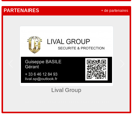
PARTENAIRES
+ de partenaires
Précedent
Suivan
al Group
Odysse Pa