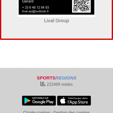
Précedent
Suiv
Lival Group
SPORTS
REGIONS
222469
visites
Charte cookies
Gestion des cookies