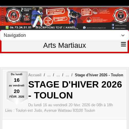
Panneau de gestion des cookies
Arts Martiaux
Du
lundi
Accueil
Stage d'hiver 2026 - Toulon
16
STAGE D'HIVER 2026
au
vendredi
20
- TOULON
FÉVR.
2026
Du
lundi
16
au
vendredi
20
févr.
2026
de 08h à 18h
Lieu :
Toulon est Judo, Avenue Watteau
83100
Toulon