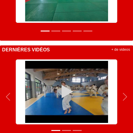
DERNIÈRES VIDÉOS
+ de videos
Précedent
Sui