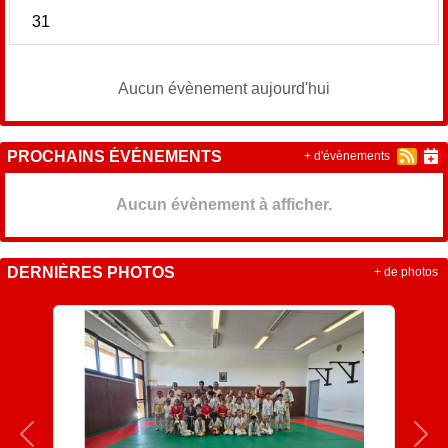
31
Aucun évènement aujourd'hui
PROCHAINS ÉVÉNEMENTS
+ d'évènements
Aucun évènement à afficher.
DERNIÈRES PHOTOS
+ de photos
Précedent
Sui