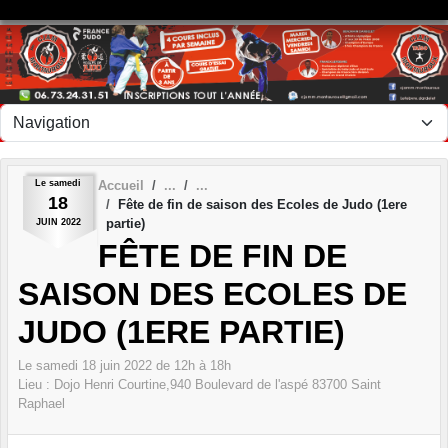
Panneau de gestion des cookies
Le
samedi
Accueil
18
Fête de fin de saison des Ecoles de Judo (1ere
partie)
JUIN
2022
FÊTE DE FIN DE
SAISON DES ECOLES DE
JUDO (1ERE PARTIE)
Le
samedi
18
juin
2022
de 12h à 18h
Lieu :
Dojo Henri Courtine,940 Boulevard de l'aspé
83700
Saint
Raphael