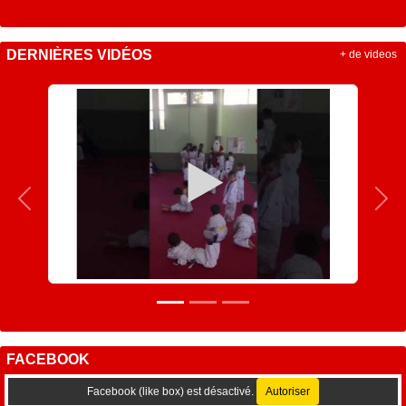
DERNIÈRES VIDÉOS
+ de videos
Précedent
Sui
FACEBOOK
Facebook (like box) est désactivé.
Autoriser