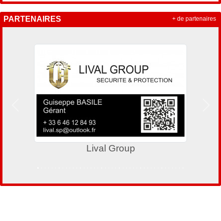
PARTENAIRES
+ de partenaires
Précedent
Suiv
Lival Group