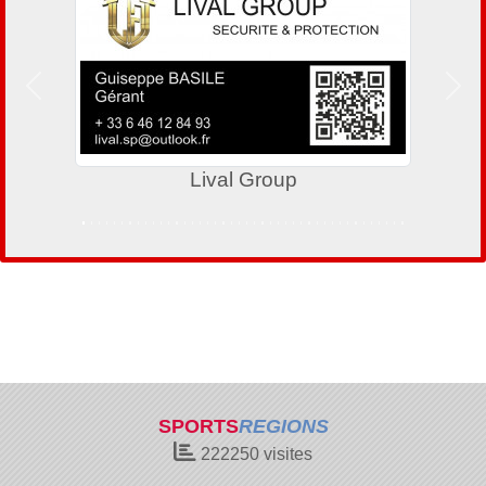
Précedent
Suiv
Lival Group
SPORTS
REGIONS
222250
visites