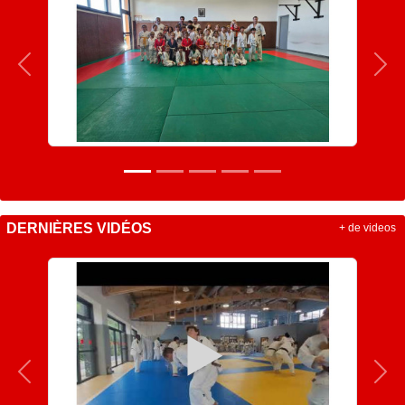
Précedent
Sui
DERNIÈRES VIDÉOS
+ de videos
Précedent
Sui