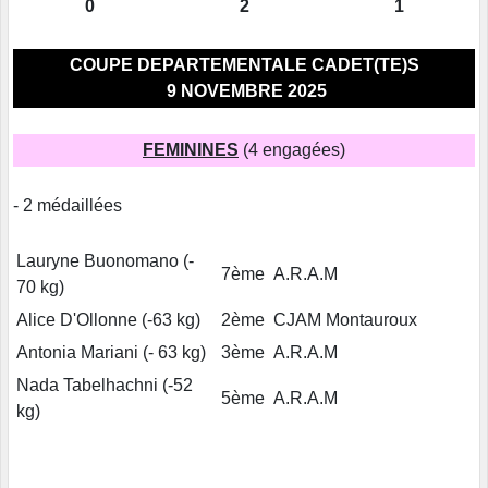
0
2
1
COUPE DEPARTEMENTALE CADET(TE)S
9 NOVEMBRE 2025
FEMININES
(4 engagées)
- 2 médaillées
Lauryne Buonomano (-
7ème
A.R.A.M
70 kg)
Alice D'Ollonne (-63 kg)
2ème
CJAM Montauroux
Antonia Mariani (- 63 kg)
3ème
A.R.A.M
Nada Tabelhachni (-52
5ème
A.R.A.M
kg)