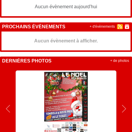
Aucun évènement aujourd'hui
PROCHAINS ÉVÉNEMENTS
+ d'évènements
Aucun évènement à afficher.
DERNIÈRES PHOTOS
+ de photos
Précedent
Sui