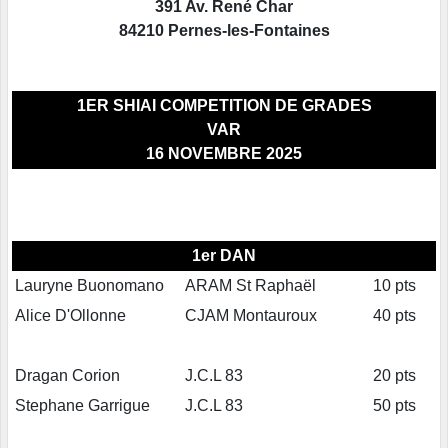
391 Av. René Char
84210 Pernes-les-Fontaines
1ER SHIAI COMPETITION DE GRADES
VAR
16 NOVEMBRE 2025
1er DAN
Lauryne Buonomano
ARAM St Raphaël
10 pts
Alice D'Ollonne
CJAM Montauroux
40 pts
Dragan Corion
J.C.L 83
20 pts
Stephane Garrigue
J.C.L 83
50 pts