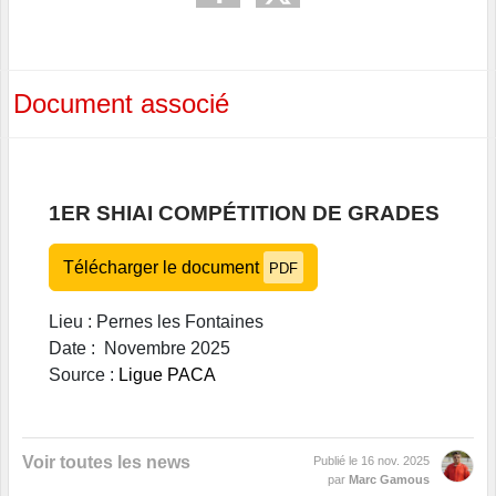
Document associé
1ER SHIAI COMPÉTITION DE GRADES
Télécharger le document
PDF
Lieu : Pernes les Fontaines
Date : Novembre 2025
Source :
L
igue PACA
Voir toutes les news
Publié le
16 nov. 2025
par
Marc Gamous