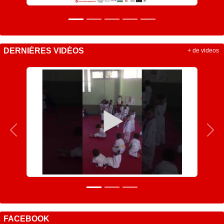
DERNIÈRES VIDÉOS
+ de videos
Précedent
Sui
FACEBOOK