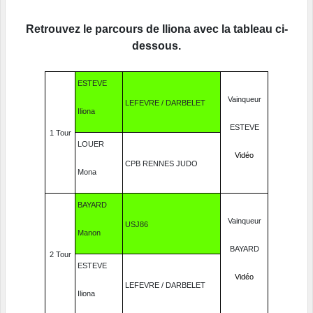
Retrouvez le parcours de Iliona avec la tableau ci-
dessous.
ESTEVE
Vainqueur
LEFEVRE / DARBELET
Iliona
ESTEVE
1 Tour
LOUER
Vidéo
CPB RENNES JUDO
Mona
BAYARD
Vainqueur
USJ86
Manon
BAYARD
2 Tour
ESTEVE
Vidéo
LEFEVRE / DARBELET
Iliona