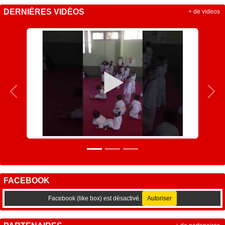
DERNIÈRES VIDÉOS
+ de videos
Précedent
Sui
FACEBOOK
Facebook (like box) est désactivé.
Autoriser