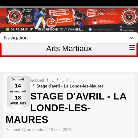
Panneau de gestion des cookies
Arts Martiaux
Du
lundi
Accueil
14
Stage d'avril - La Londe-les-Maures
au
vendredi
STAGE D'AVRIL - LA
18
AVRIL
2025
LONDE-LES-
MAURES
Du
lundi
14
au
vendredi
18
avril
2025