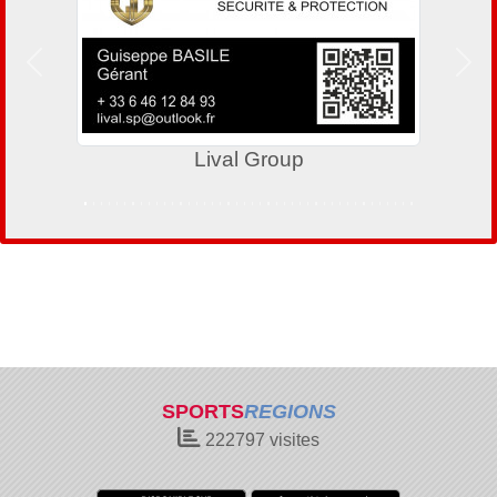
Précedent
Suiv
Lival Group
SPORTS
REGIONS
222797
visites