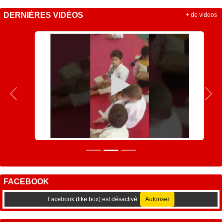
DERNIÈRES VIDÉOS
+ de videos
Précedent
Sui
FACEBOOK
Facebook (like box) est désactivé.
Autoriser