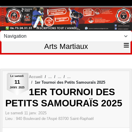
Panneau de gestion des cookies
Arts Martiaux
Le
samedi
Accueil
11
1er Tournoi des Petits Samouraïs 2025
JANV.
2025
1ER TOURNOI DES
PETITS SAMOURAÏS 2025
Le
samedi
11
janv.
2025
Lieu :
940 Boulevard de l'Aspé
83700
Saint-Raphaël