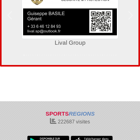
Précedent
Suiv
Lival Group
SPORTS
REGIONS
222687
visites