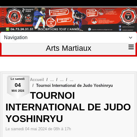
Panneau de gestion des cookies
Arts Martiaux
Le
samedi
Accueil
04
Tournoi International de Judo Yoshinryu
MAI
2024
TOURNOI
INTERNATIONAL DE JUDO
YOSHINRYU
Le
samedi
04
mai
2024
de 08h à 17h