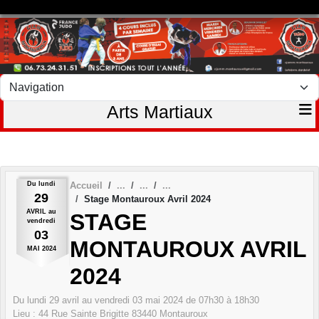
Panneau de gestion des cookies
Arts Martiaux
Du
lundi
Accueil
29
Stage Montauroux Avril 2024
AVRIL
au
STAGE
vendredi
03
MONTAUROUX AVRIL
MAI
2024
2024
Du
lundi
29
avril
au
vendredi
03
mai
2024
de 07h30 à 18h30
Lieu :
44 Rue Sainte Brigitte
83440
Montauroux