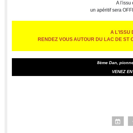
A l'issu
un apéritif sera OFF
A L'ISSU
RENDEZ VOUS AUTOUR DU LAC DE ST C
Nous avons la chance d'avo
8ème Dan, pionne
VENEZ EN