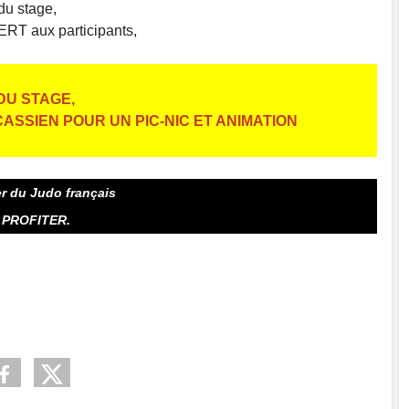
 du stage,
ERT aux participants,
 DU STAGE,
ASSIEN POUR UN PIC-NIC ET ANIMATION
ir avec nous Mr Serge Oudart
r du Judo français
 PROFITER.