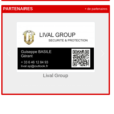
PARTENAIRES
+ de partenaires
Précedent
Suivan
Lival Group
Comit