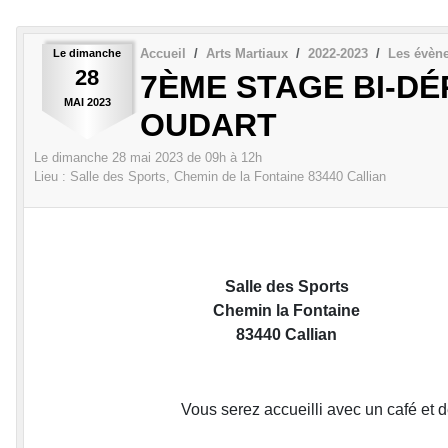
Accueil
Arts Martiaux
2022-2023
Les évèn
Le
dimanche
28
7ÈME STAGE BI-D
MAI
2023
OUDART
Le
dimanche
28
mai
2023
de 09h à 12h
Lieu :
Salle des Sports, Chemin de la Fontaine
83440
Callian
Salle des Sports
Chemin la Fontaine
83440 Callian
Vous serez accueilli avec un café et 