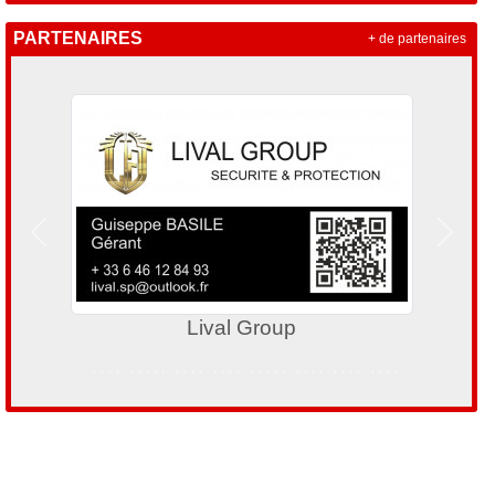
PARTENAIRES
+ de partenaires
Précedent
Suivan
al Group
Aliery