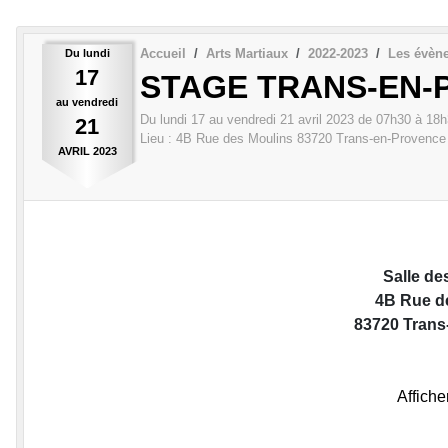
Accueil
Arts Martiaux
2022-2023
Les évèn
Du
lundi
17
STAGE TRANS-EN-P
au
vendredi
Du
lundi
17
au
vendredi
21
avril
2023
de 07h30 à 18h
21
Lieu :
4B Rue des Moulins
83720
Trans-en-Provence
AVRIL
2023
Salle d
4B Rue d
83720 Trans
Affiche