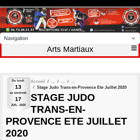
Panneau de gestion des cookies
Arts Martiaux
Du
lundi
Accueil
13
Stage Judo Trans-en-Provence Ete Juillet 2020
au
vendredi
STAGE JUDO
17
JUIL.
2020
TRANS-EN-
PROVENCE ETE JUILLET
2020