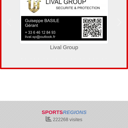
Précedent
Suiv
Lival Group
SPORTS
REGIONS
222268
visites