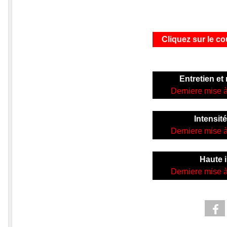
Cliquez sur le co
Entretien et
Derniere mise à
Intensit
Derniere mise à
Haute i
Derniere mise à