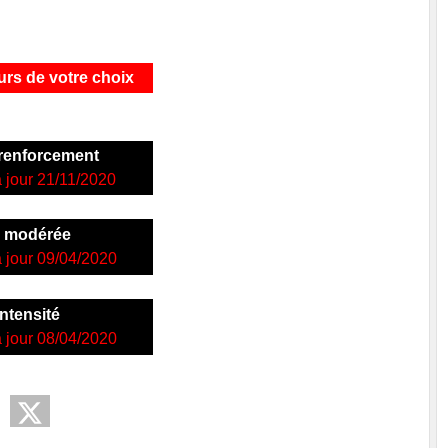
urs de votre choix
 renforcement
 jour 21/11/2020
é modérée
 jour 09/04/2020
ntensité
 jour 08/04/2020