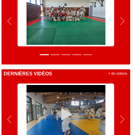
Précedent
Suiva
DERNIÈRES VIDÉOS
+ de videos
Précedent
Suiva